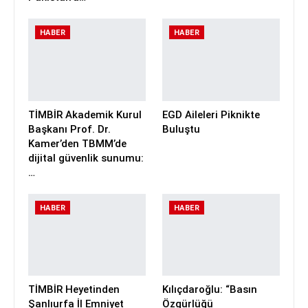
HABER
HABER
TİMBİR Akademik Kurul
EGD Aileleri Piknikte
Başkanı Prof. Dr.
Buluştu
Kamer’den TBMM’de
dijital güvenlik sunumu:
…
HABER
HABER
TİMBİR Heyetinden
Kılıçdaroğlu: “Basın
Şanlıurfa İl Emniyet
Özgürlüğü