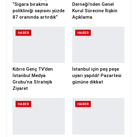
“Sigara bırakma
Derneği’nden Genel
polikliniği sayısını yüzde
Kurul Sürecine İlişkin
87 oranında artırdık”
Açıklama
HABER
HABER
Kıbrıs Genç TV’den
İstanbul için peş peşe
İstanbul Medya
uyarı yapıldı! Pazartesi
Grubu’na Stratejik
gününe dikkat
Ziyaret
HABER
HABER