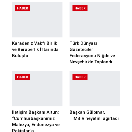
HABER
HABER
Karadeniz Vakfı Birlik
Türk Dünyası
ve Beraberlik İftarında
Gazeteciler
Buluştu
Federasyonu Niğde ve
Nevşehir’de Toplandı
HABER
HABER
İletişim Başkanı Altun:
Başkan Gülpınar,
“Cumhurbaşkanımız
TİMBİR heyetini ağırladı
Malezya, Endonezya ve
Pakistan’a…