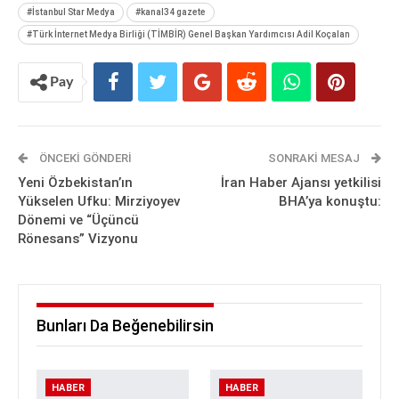
#İstanbul Star Medya
#kanal34 gazete
#Türk İnternet Medya Birliği (TİMBİR) Genel Başkan Yardımcısı Adil Koçalan
Pay
ÖNCEKI GÖNDERI
SONRAKI MESAJ
Yeni Özbekistan’ın
İran Haber Ajansı yetkilisi
Yükselen Ufku: Mirziyoyev
BHA’ya konuştu:
Dönemi ve “Üçüncü
Rönesans” Vizyonu
Bunları Da Beğenebilirsin
HABER
HABER