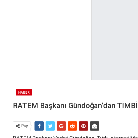
HABER
RATEM Başkanı Gündoğan’dan TİMBİR’e 
Pay