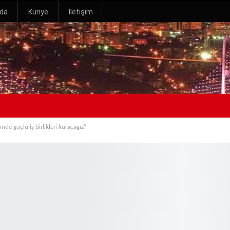
zda
Künye
İletişim
 güçlü iş birlikleri kuracağız”