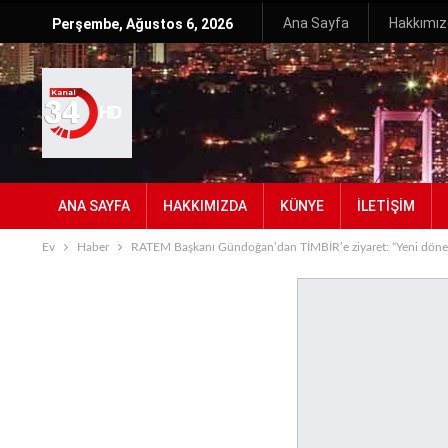
Ana Sayfa
Hakkımı
Perşembe, Ağustos 6, 2026
ANA SAYFA
HAKKIMIZDA
KÜNYE
İLETIŞIM
Ev
Haber
RATEM Başkanı Gündoğan’dan TİMBİR’e ziyaret: “Yeni dönemde