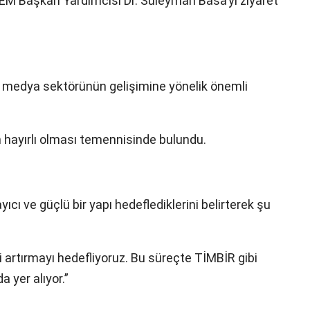
M Başkan Yardımcısı Dr. Süleyman Basa’yı ziyaret
e medya sektörünün gelişimine yönelik önemli
 hayırlı olması temennisinde bulundu.
 ve güçlü bir yapı hedeflediklerini belirterek şu
i artırmayı hedefliyoruz. Bu süreçte TİMBİR gibi
 yer alıyor.”