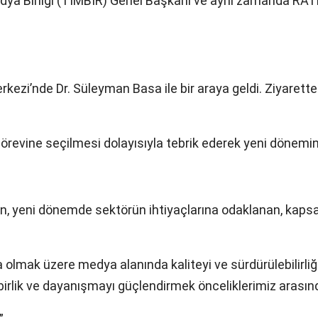
a Birliği (TİMBİR) Genel Başkanı ve aynı zamanda RATE
zi’nde Dr. Süleyman Basa ile bir araya geldi. Ziyarett
revine seçilmesi dolayısıyla tebrik ederek yeni dönemin
eni dönemde sektörün ihtiyaçlarına odaklanan, kapsayıcı
 olmak üzere medya alanında kaliteyi ve sürdürülebilirliğ
 birlik ve dayanışmayı güçlendirmek önceliklerimiz arasında