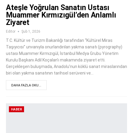
Ateşle Yoğrulan Sanatın Ustası
Muammer Kırmızıgül’den Anlamlı
Ziyaret
Editor
Şub 1, 2026
T.C. Kültür ve Turizm Bakanlığı tarafından “Kültürel Miras
Taşıyıcısı” unvanıyla onurlandırılan yakma sanatı (pyrography)
ustası Muammer Kırmızıgül, İstanbul Medya Grubu Yönetim
Kurulu Başkanı Adil Koçalan’ı makamında ziyaret etti.
Gerçekleşen buluşmada, Anadolu’nun köklü sanat miraslarından
biri olan yakma sanatının tarihsel serüveni ve…
DAHA FAZLA OKU...
HABER