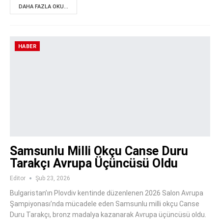
DAHA FAZLA OKU...
HABER
Samsunlu Milli Okçu Canse Duru
Tarakçı Avrupa Üçüncüsü Oldu
Editor
Şub 23, 2026
Bulgaristan’ın Plovdiv kentinde düzenlenen 2026 Salon Avrupa
Şampiyonası’nda mücadele eden Samsunlu milli okçu Canse
Duru Tarakçı, bronz madalya kazanarak Avrupa üçüncüsü oldu.