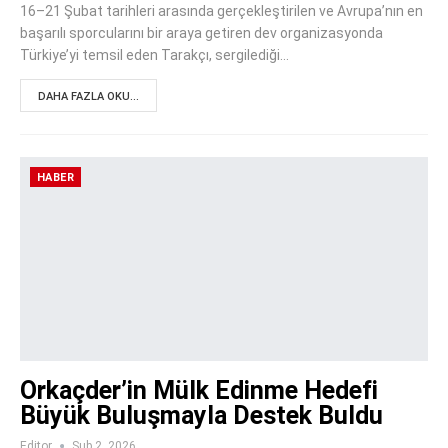
16–21 Şubat tarihleri arasında gerçekleştirilen ve Avrupa’nın en
başarılı sporcularını bir araya getiren dev organizasyonda
Türkiye’yi temsil eden Tarakçı, sergilediği…
DAHA FAZLA OKU...
HABER
Orkaçder’in Mülk Edinme Hedefi
Büyük Buluşmayla Destek Buldu
Editor
Şub 2, 2026