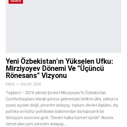
HABER
Yeni Özbekistan’ın Yükselen Ufku:
Mirziyoyev Dönemi Ve “Üçüncü
Rönesans” Vizyonu
Editor
Oca 20, 2026
Taşkent – 2016 yılında Şevket Mirziyoyev’in Özbekistan
Cumhurbaşkanı olarak göreve gelmesiyle birlikte ülke, yalnızca
siyasi açıdan değil, yönetim anlayışı, toplum-devlet ilişkileri, dış
politika ve kültür politikaları bakımından da kapsamlı bir
dönüşüm sürecine girdi. “Devlet halka hizmet içindir” ilkesini
temel alan yeni yönetim anlayışı,…