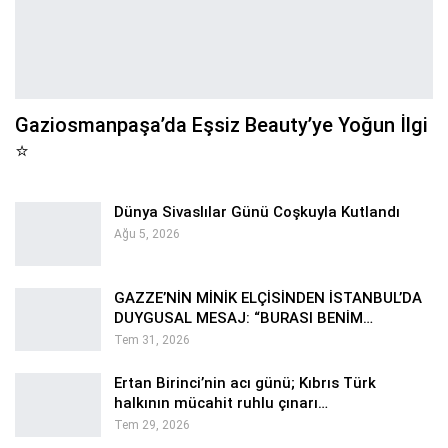
Gaziosmanpaşa’da Eşsiz Beauty’ye Yoğun İlgi
⭐
Dünya Sivaslılar Günü Coşkuyla Kutlandı
Ağu 5, 2026
GAZZE’NİN MİNİK ELÇİSİNDEN İSTANBUL’DA
DUYGUSAL MESAJ: “BURASI BENİM…
Tem 31, 2026
Ertan Birinci’nin acı günü; Kıbrıs Türk
halkının mücahit ruhlu çınarı…
Tem 29, 2026