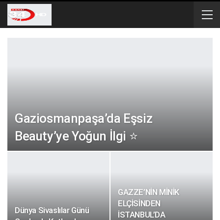
Gaziosmanpaşa’da Eşsiz
Beauty’ye Yoğun İlgi ⭐
GAZZE’NİN MİNİK
ELÇİSİNDEN
Dünya Sivaslılar Günü
İSTANBUL’DA