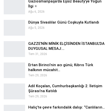
Gaziosmanpaşa’da Eşsiz Beauty’ye Yoğun
İlgi ⭐
Ağu 6, 2026
Dünya Sivaslılar Günü Coşkuyla Kutlandı
Ağu 5, 2026
GAZZE’NİN MİNİK ELÇİSİNDEN İSTANBUL’DA
DUYGUSAL MESAJ:…
Tem 31, 2026
Ertan Birinci’nin acı günü; Kıbrıs Türk
halkının mücahit…
Tem 29, 2026
Adil Koçalan, Cumhurbaşkanlığı 2. İletişim
Şûrası’na Katıldı
Tem 29, 2026
Haliç’te çevre farkındalık dalışı: “Canlıların…