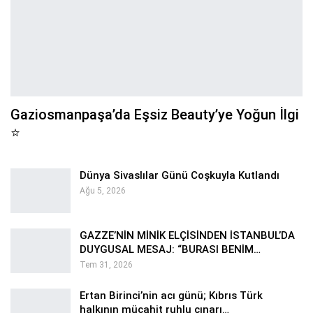
Gaziosmanpaşa’da Eşsiz Beauty’ye Yoğun İlgi
⭐
Dünya Sivaslılar Günü Coşkuyla Kutlandı
Ağu 5, 2026
GAZZE’NİN MİNİK ELÇİSİNDEN İSTANBUL’DA
DUYGUSAL MESAJ: “BURASI BENİM…
Tem 31, 2026
Ertan Birinci’nin acı günü; Kıbrıs Türk
halkının mücahit ruhlu çınarı…