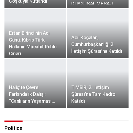
Coşkuyla Kutlandı
DUYGUSAL MESAJ:
“BURASI BENİM…
Ertan Birinci’nin Acı
Adil Koçalan,
Günü; Kıbrıs Türk
Cumhurbaşkanlığı 2.
Halkının Mücahit Ruhlu
İletişim Şûrası’na Katıldı
Çınarı…
Haliç’te Çevre
TİMBİR, 2. İletişim
Farkındalık Dalışı:
Şûrası’na Tam Kadro
“Canlıların Yaşaması…
Katıldı
Politics