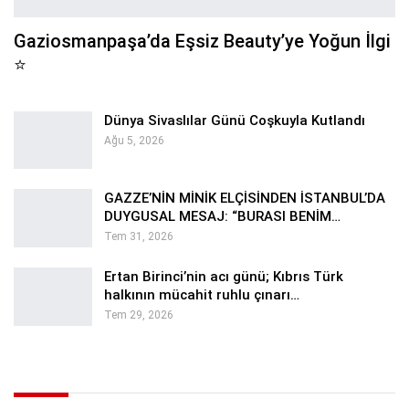
Gaziosmanpaşa’da Eşsiz Beauty’ye Yoğun İlgi
⭐
Dünya Sivaslılar Günü Coşkuyla Kutlandı
Ağu 5, 2026
GAZZE’NİN MİNİK ELÇİSİNDEN İSTANBUL’DA
DUYGUSAL MESAJ: “BURASI BENİM…
Tem 31, 2026
Ertan Birinci’nin acı günü; Kıbrıs Türk
halkının mücahit ruhlu çınarı…
Tem 29, 2026