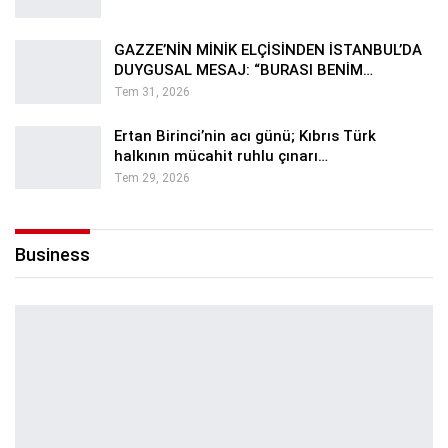
GAZZE’NİN MİNİK ELÇİSİNDEN İSTANBUL’DA
DUYGUSAL MESAJ: “BURASI BENİM…
Tem 31, 2026
Ertan Birinci’nin acı günü; Kıbrıs Türk
halkının mücahit ruhlu çınarı…
Tem 29, 2026
Business