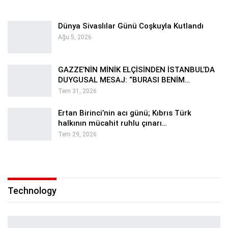
Dünya Sivaslılar Günü Coşkuyla Kutlandı
Ağu 5, 2026
GAZZE’NİN MİNİK ELÇİSİNDEN İSTANBUL’DA
DUYGUSAL MESAJ: “BURASI BENİM…
Tem 31, 2026
Ertan Birinci’nin acı günü; Kıbrıs Türk
halkının mücahit ruhlu çınarı…
Tem 29, 2026
Technology