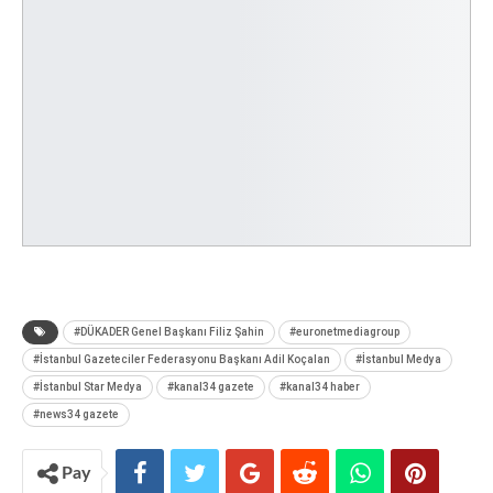
#DÜKADER Genel Başkanı Filiz Şahin
#euronetmediagroup
#İstanbul Gazeteciler Federasyonu Başkanı Adil Koçalan
#İstanbul Medya
#İstanbul Star Medya
#kanal34 gazete
#kanal34 haber
#news34 gazete
Pay