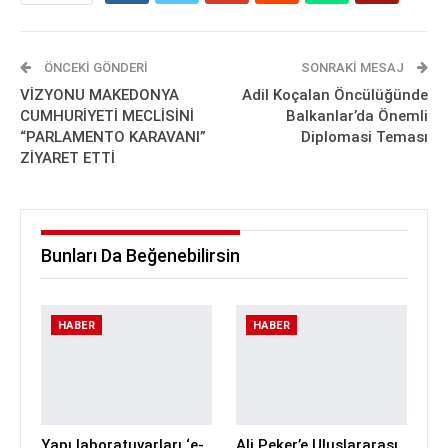
ÖNCEKI GÖNDERI
SONRAKI MESAJ
VİZYONU MAKEDONYA
Adil Koçalan Öncülüğünde
CUMHURİYETİ MECLİSİNİ
Balkanlar’da Önemli
“PARLAMENTO KARAVANI”
Diplomasi Teması
ZİYARET ETTİ
Bunları Da Beğenebilirsin
HABER
HABER
Yapı laboratuvarları ‘e-
Ali Peker’e Uluslararası