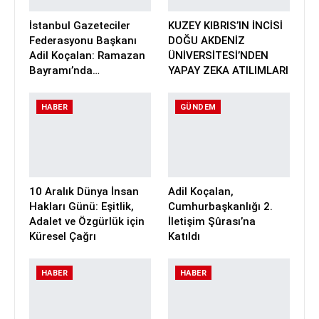
İstanbul Gazeteciler
KUZEY KIBRIS’IN İNCİSİ
Federasyonu Başkanı
DOĞU AKDENİZ
Adil Koçalan: Ramazan
ÜNİVERSİTESİ’NDEN
Bayramı’nda…
YAPAY ZEKA ATILIMLARI
HABER
GÜNDEM
10 Aralık Dünya İnsan
Adil Koçalan,
Hakları Günü: Eşitlik,
Cumhurbaşkanlığı 2.
Adalet ve Özgürlük için
İletişim Şûrası’na
Küresel Çağrı
Katıldı
HABER
HABER