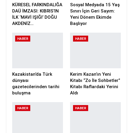
KÜRESEL FARKINDALIĞA
Sosyal Medyada 15 Yaş
DAÜ İMZASI: KIBRIS’IN
Sınırı İçin Geri Sayım:
İLK ‘MAVİ IŞIĞI’ DOĞU
Yeni Dönem Ekimde
AKDENİZ…
Başlıyor
HABER
HABER
Kazakistan’da Türk
Kerim Kazan’ın Yeni
dünyası
Kitabı “Zo İle Sohbetler”
gazetecilerinden tarihi
Kitabı Raflardaki Yerini
buluşma
Aldı
HABER
HABER