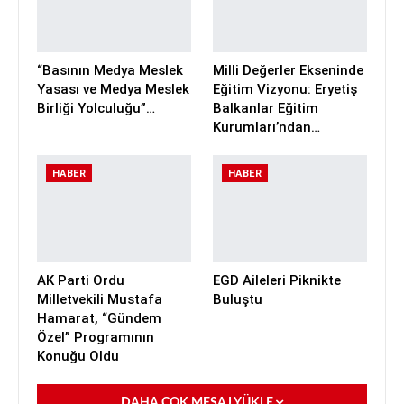
“Basının Medya Meslek
Milli Değerler Ekseninde
Yasası ve Medya Meslek
Eğitim Vizyonu: Eryetiş
Birliği Yolculuğu”…
Balkanlar Eğitim
Kurumları’ndan…
HABER
HABER
AK Parti Ordu
EGD Aileleri Piknikte
Milletvekili Mustafa
Buluştu
Hamarat, “Gündem
Özel” Programının
Konuğu Oldu
DAHA ÇOK MESAJ YÜKLE