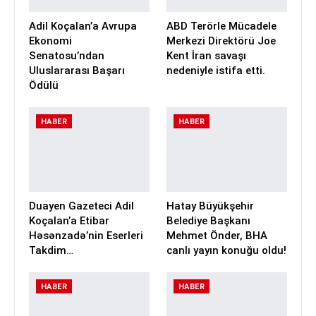
Adil Koçalan’a Avrupa
ABD Terörle Mücadele
Ekonomi
Merkezi Direktörü Joe
Senatosu’ndan
Kent İran savaşı
Uluslararası Başarı
nedeniyle istifa etti.
Ödülü
HABER
HABER
Duayen Gazeteci Adil
Hatay Büyükşehir
Koçalan’a Etibar
Belediye Başkanı
Həsənzadə’nin Eserleri
Mehmet Önder, BHA
Takdim…
canlı yayın konuğu oldu!
HABER
HABER