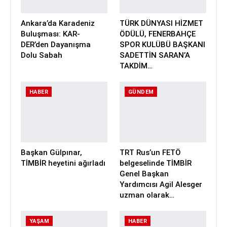
Ankara’da Karadeniz
TÜRK DÜNYASI HİZMET
Buluşması: KAR-
ÖDÜLÜ, FENERBAHÇE
DER’den Dayanışma
SPOR KULÜBÜ BAŞKANI
Dolu Sabah
SADETTİN SARAN’A
TAKDİM…
HABER
GÜNDEM
Başkan Gülpınar,
TRT Rus’un FETÖ
TİMBİR heyetini ağırladı
belgeselinde TİMBİR
Genel Başkan
Yardımcısı Agil Alesger
uzman olarak…
YAŞAM
HABER