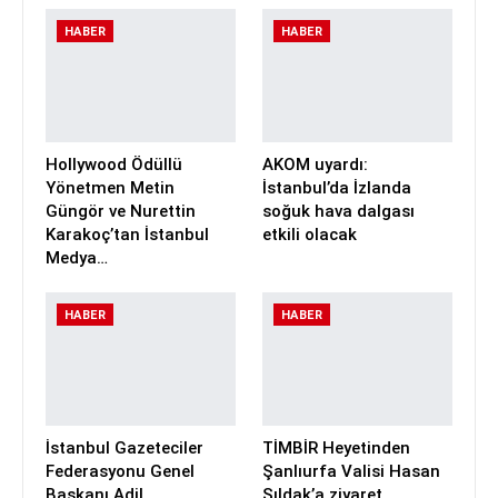
HABER
HABER
Hollywood Ödüllü
AKOM uyardı:
Yönetmen Metin
İstanbul’da İzlanda
Güngör ve Nurettin
soğuk hava dalgası
Karakoç’tan İstanbul
etkili olacak
Medya…
HABER
HABER
İstanbul Gazeteciler
TİMBİR Heyetinden
Federasyonu Genel
Şanlıurfa Valisi Hasan
Başkanı Adil
Şıldak’a ziyaret