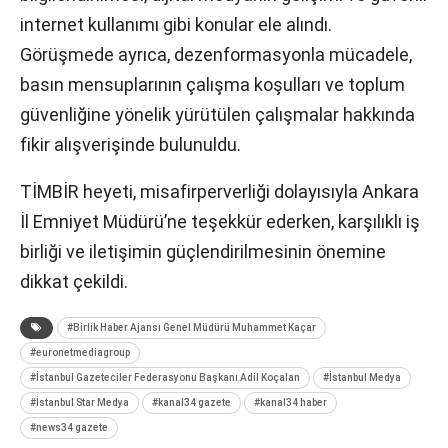
internet kullanımı gibi konular ele alındı.
Görüşmede ayrıca, dezenformasyonla mücadele,
basın mensuplarının çalışma koşulları ve toplum
güvenliğine yönelik yürütülen çalışmalar hakkında
fikir alışverişinde bulunuldu.
TİMBİR heyeti, misafirperverliği dolayısıyla Ankara
İl Emniyet Müdürü’ne teşekkür ederken, karşılıklı iş
birliği ve iletişimin güçlendirilmesinin önemine
dikkat çekildi.
#Birlik Haber Ajansı Genel Müdürü Muhammet Kaçar
#euronetmediagroup
#İstanbul Gazeteciler Federasyonu Başkanı Adil Koçalan
#İstanbul Medya
#İstanbul Star Medya
#kanal34 gazete
#kanal34 haber
#news34 gazete