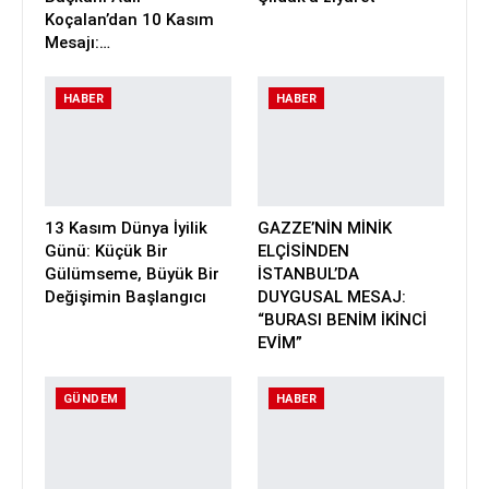
Koçalan’dan 10 Kasım
Mesajı:…
HABER
HABER
13 Kasım Dünya İyilik
GAZZE’NİN MİNİK
Günü: Küçük Bir
ELÇİSİNDEN
Gülümseme, Büyük Bir
İSTANBUL’DA
Değişimin Başlangıcı
DUYGUSAL MESAJ:
“BURASI BENİM İKİNCİ
EVİM”
GÜNDEM
HABER