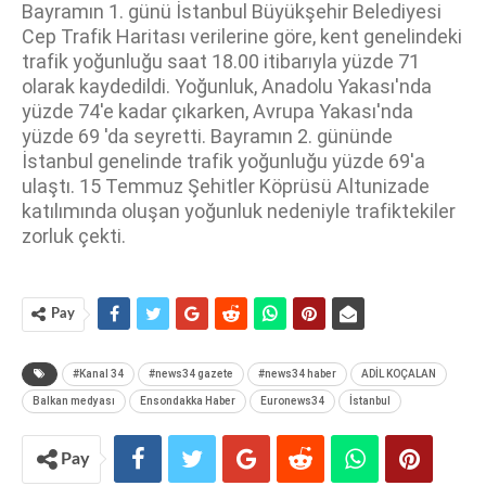
Bayramın 1. günü İstanbul Büyükşehir Belediyesi
Cep Trafik Haritası verilerine göre, kent genelindeki
trafik yoğunluğu saat 18.00 itibarıyla yüzde 71
olarak kaydedildi. Yoğunluk, Anadolu Yakası'nda
yüzde 74'e kadar çıkarken, Avrupa Yakası'nda
yüzde 69 'da seyretti. Bayramın 2. gününde
İstanbul genelinde trafik yoğunluğu yüzde 69'a
ulaştı. 15 Temmuz Şehitler Köprüsü Altunizade
katılımında oluşan yoğunluk nedeniyle trafiktekiler
zorluk çekti.
Pay
#Kanal 34
#news34 gazete
#news34 haber
ADİL KOÇALAN
Balkan medyası
Ensondakka Haber
Euronews34
İstanbul
Pay