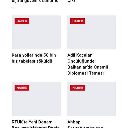
dijital güvenlik sunumu:
Çıktı
…
HABER
HABER
Kara yollarında 58 bin
Adil Koçalan
hız tabelası söküldü
Öncülüğünde
Balkanlar’da Önemli
Diplomasi Teması
HABER
HABER
RTÜK’te Yeni Dönem
Ahbap