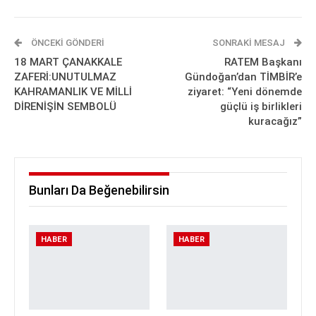
ÖNCEKI GÖNDERI
SONRAKI MESAJ
18 MART ÇANAKKALE
RATEM Başkanı
ZAFERİ:UNUTULMAZ
Gündoğan’dan TİMBİR’e
KAHRAMANLIK VE MİLLİ
ziyaret: “Yeni dönemde
DİRENİŞİN SEMBOLÜ
güçlü iş birlikleri
kuracağız”
Bunları Da Beğenebilirsin
HABER
HABER