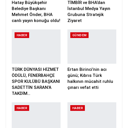
Hatay Büyükşehir
TİMBİR ve BHA’dan
Belediye Başkanı
İstanbul Medya Yayın
Mehmet Önder, BHA
Grubuna Stratejik
canlı yayın konuğu oldu!
Ziyaret
HABER
GÜNDEM
TÜRK DÜNYASI HİZMET
Ertan Birinci’nin acı
ÖDÜLÜ, FENERBAHÇE
günü; Kıbrıs Türk
SPOR KULÜBÜ BAŞKANI
halkının mücahit ruhlu
SADETTİN SARAN’A
çınarı vefat etti
TAKDİM…
HABER
HABER