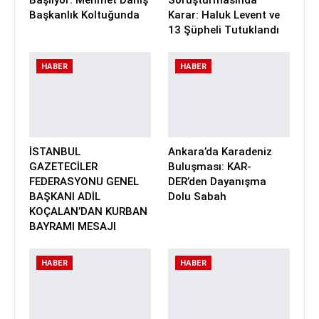
Başlıyor: Mehmet Daniş
Soruşturmasında
Başkanlık Koltuğunda
Karar: Haluk Levent ve
13 Şüpheli Tutuklandı
HABER
HABER
İSTANBUL
Ankara’da Karadeniz
GAZETECİLER
Buluşması: KAR-
FEDERASYONU GENEL
DER’den Dayanışma
BAŞKANI ADİL
Dolu Sabah
KOÇALAN’DAN KURBAN
BAYRAMI MESAJI
HABER
HABER