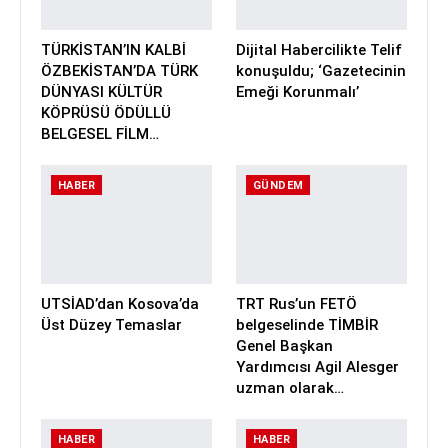
TÜRKİSTAN’IN KALBİ
Dijital Habercilikte Telif
ÖZBEKİSTAN’DA TÜRK
konuşuldu; ‘Gazetecinin
DÜNYASI KÜLTÜR
Emeği Korunmalı’
KÖPRÜSÜ ÖDÜLLÜ
BELGESEL FİLM…
HABER
GÜNDEM
UTSİAD’dan Kosova’da
TRT Rus’un FETÖ
Üst Düzey Temaslar
belgeselinde TİMBİR
Genel Başkan
Yardımcısı Agil Alesger
uzman olarak…
HABER
HABER