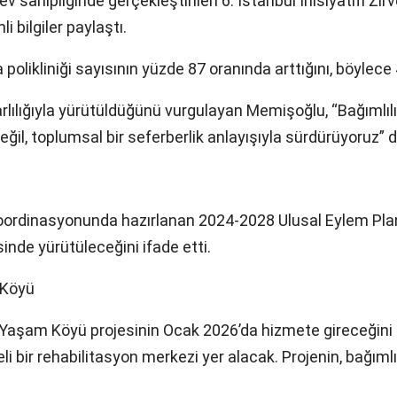
ev sahipliğinde gerçekleştirilen 6. İstanbul İnisiyatifi Zi
 bilgiler paylaştı.
olikliniği sayısının yüzde 87 oranında arttığını, böylece 46
rlılığıyla yürütüldüğünü vurgulayan Memişoğlu, “Bağımlıl
ğil, toplumsal bir seferberlik anlayışıyla sürdürüyoruz” d
oordinasyonunda hazırlanan 2024-2028 Ulusal Eylem Plan
nde yürütüleceğini ifade etti.
 Köyü
lı Yaşam Köyü projesinin Ocak 2026’da hizmete gireceğini
li bir rehabilitasyon merkezi yer alacak. Projenin, bağım