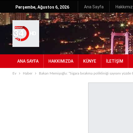
Ana Sayfa
Hakkımı
Perşembe, Ağustos 6, 2026
ANA SAYFA
HAKKIMIZDA
KÜNYE
İLETIŞIM
Ev
Haber
Bakan Memişoğlu: “Sigara bırakma polikliniği sayısını yüzde 