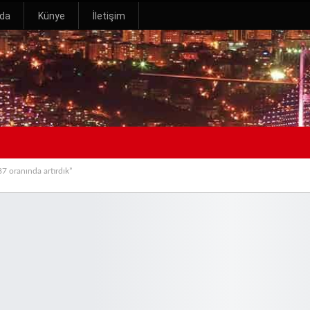
zda
Künye
İletişim
87 oranında artırdık”