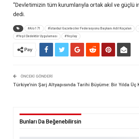
“Devletimizin tüm kurumlarıyla ortak akıl ve güçlü 
dedi.
#Alo 171
#İstanbul Gazeteciler Federasyonu Başkanı Adil Koçalan
#Yeşil Dedektör Uygulaması
#Yeşilay
Pay
ÖNCEKI GÖNDERI
Türkiye’nin Şarj Altyapısında Tarihi Büyüme: Bir Yılda Üç 
Bunları Da Beğenebilirsin