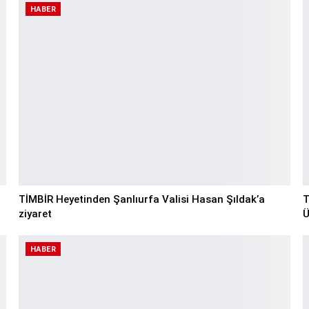
HABER
TİMBİR Heyetinden Şanlıurfa Valisi Hasan Şıldak’a
T
ziyaret
Ü
HABER