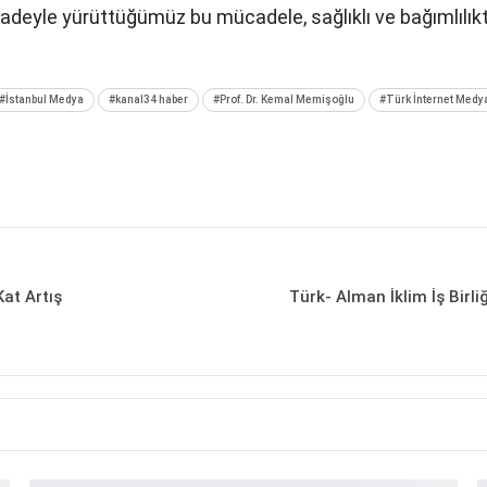
iradeyle yürüttüğümüz bu mücadele, sağlıklı ve bağımlılık
#İstanbul Medya
#kanal34 haber
#Prof. Dr. Kemal Memişoğlu
#Türk İnternet Medya
Kat Artış
Türk- Alman İklim İş Birli