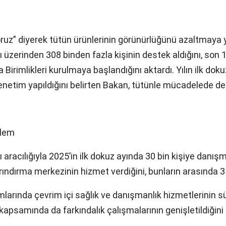
yoruz” diyerek tütün ürünlerinin görünürlüğünü azaltmaya 
zerinden 308 binden fazla kişinin destek aldığını, son 12
a Birimlikleri kurulmaya başlandığını aktardı. Yılın ilk do
enetim yapıldığını belirten Bakan, tütünle mücadelede de
nlem
cılığıyla 2025’in ilk dokuz ayında 30 bin kişiye danışma
 arındırma merkezinin hizmet verdiğini, bunların arası
rumlarında çevrim içi sağlık ve danışmanlık hizmetlerinin
 kapsamında da farkındalık çalışmalarının genişletildiğini d