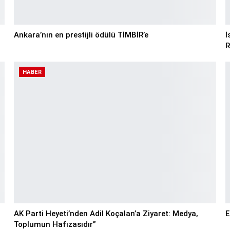
Ankara’nın en prestijli ödülü TİMBİR’e
İ
R
HABER
AK Parti Heyeti’nden Adil Koçalan’a Ziyaret: Medya,
E
Toplumun Hafızasıdır”