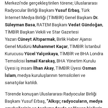
Merkezi’nde gerçekleştirilen törene; Uluslararası
Radyocular Birliği Başkanı
Yusuf Erbaş
, Türk
İnternet Medya Birliği (TİMBİR) Genel Başkanı
Dr.
Süleyman Basa
, RATEM Başkanı
Vedat Gündoğan
,
TİMBİR Başkan Vekili ve Star Gazetesi
Yazarı
Cüneyt Altıparmak
, Birlik Haber Ajansı
Genel Müdürü
Muhammet Kaçar
, TİMBİR İstanbul
Kurucusu
Yücel Yalçınkaya
, TİMBİR ve BHA Londra
Temsilcisi
İsmail Karakaş
, BHA Yönetim Kurulu
Üyesi iş insanı
İlhan Akay
, TİMBİR Üyesi
Osman
İslam
, medya kuruluşlarının temsilcileri ve
sanatçılar katıldı.
Törende konuşan Uluslararası Radyocular Birliği
Başkanı Yusuf Erbaş,
“Alkışı; radyocuların, medya