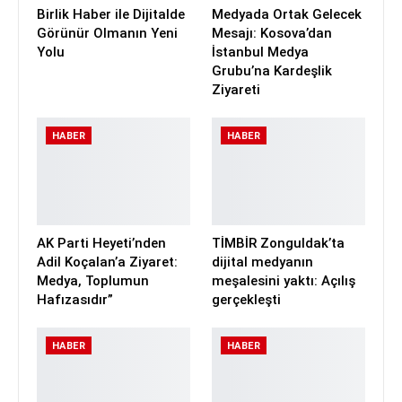
Birlik Haber ile Dijitalde
Medyada Ortak Gelecek
Görünür Olmanın Yeni
Mesajı: Kosova’dan
Yolu
İstanbul Medya
Grubu’na Kardeşlik
Ziyareti
HABER
HABER
AK Parti Heyeti’nden
TİMBİR Zonguldak’ta
Adil Koçalan’a Ziyaret:
dijital medyanın
Medya, Toplumun
meşalesini yaktı: Açılış
Hafızasıdır”
gerçekleşti
HABER
HABER