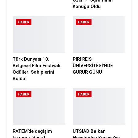
Özel” Programının
Konuğu Oldu
HABER
HABER
Türk Dünyası 10.
PİRİ REİS
Belgesel Film Festivali
ÜNİVERSİTESİ’NDE
Ödülleri Sahiplerini
GURUR GÜNÜ
Buldu
HABER
HABER
RATEM’de değişim
UTSİAD Balkan
kazandı; Vedat
Heyetinden Kosova’ya