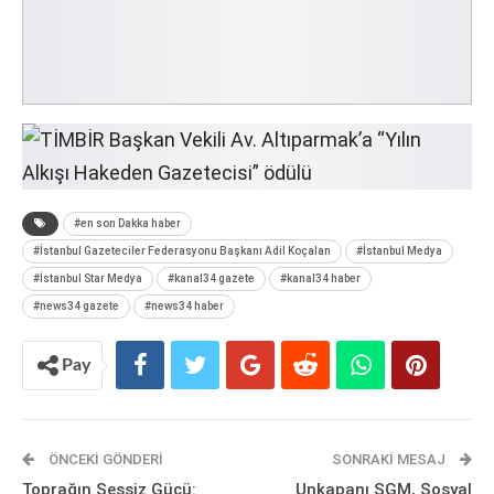
#en son Dakka haber
#İstanbul Gazeteciler Federasyonu Başkanı Adil Koçalan
#İstanbul Medya
#İstanbul Star Medya
#kanal34 gazete
#kanal34 haber
#news34 gazete
#news34 haber
Pay
ÖNCEKI GÖNDERI
SONRAKI MESAJ
Toprağın Sessiz Gücü:
Unkapanı SGM, Sosyal