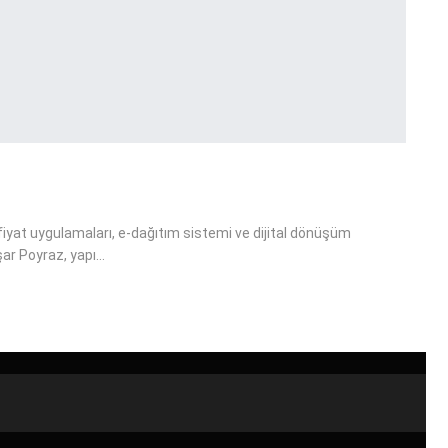
 fiyat uygulamaları, e-dağıtım sistemi ve dijital dönüşüm
şar Poyraz, yapı…