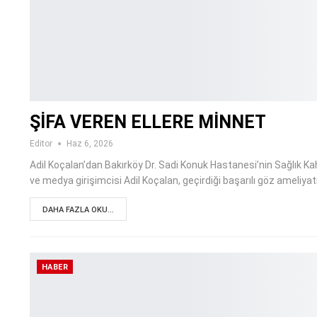
ŞİFA VEREN ELLERE MİNNET
Editor
Haz 6, 2026
Adil Koçalan’dan Bakırköy Dr. Sadi Konuk Hastanesi’nin Sağlık 
ve medya girişimcisi Adil Koçalan, geçirdiği başarılı göz ameliya
DAHA FAZLA OKU...
HABER