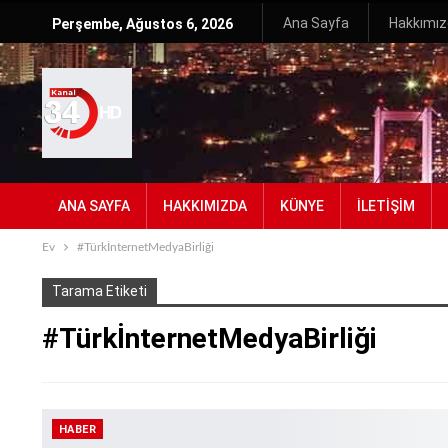
Ana Sayfa
Hakkımı
Perşembe, Ağustos 6, 2026
ANA SAYFA
HAKKIMIZDA
KÜNYE
İLETIŞIM
Ev
#TürkİnternetMedyaBirliği
Tarama Etiketi
#TürkİnternetMedyaBirliği
HABER