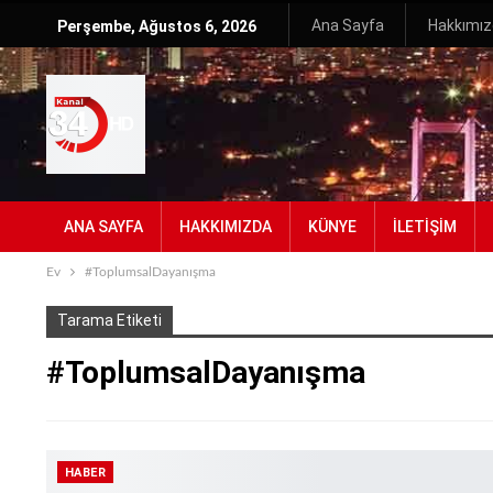
Ana Sayfa
Hakkımı
Perşembe, Ağustos 6, 2026
ANA SAYFA
HAKKIMIZDA
KÜNYE
İLETIŞIM
Ev
#ToplumsalDayanışma
Tarama Etiketi
#ToplumsalDayanışma
HABER