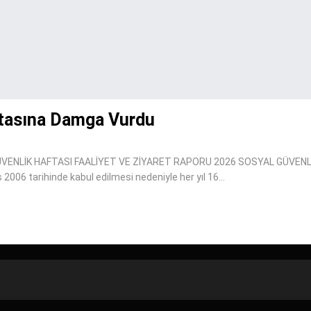
ftasına Damga Vurdu
NLİK HAFTASI FAALİYET VE ZİYARET RAPORU 2026 SOSYAL GÜVENLİK 
2006 tarihinde kabul edilmesi nedeniyle her yıl 16…