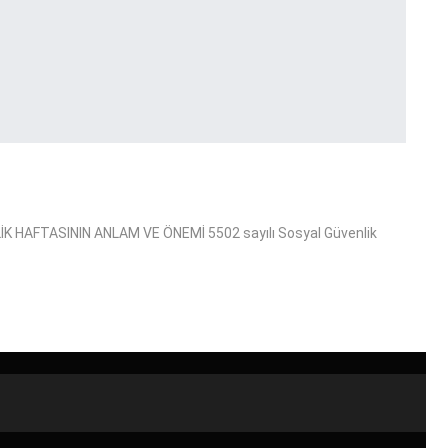
HAFTASININ ANLAM VE ÖNEMİ 5502 sayılı Sosyal Güvenlik