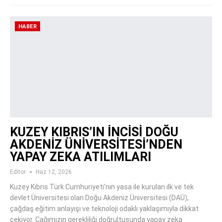
HABER
KUZEY KIBRIS’IN İNCİSİ DOĞU
AKDENİZ ÜNİVERSİTESİ’NDEN
YAPAY ZEKA ATILIMLARI
Editor
Haz 12, 2026
Kuzey Kıbrıs Türk Cumhuriyeti’nin yasa ile kurulan ilk ve tek
devlet Üniversitesi olan Doğu Akdeniz Üniversitesi (DAÜ),
çağdaş eğitim anlayışı ve teknoloji odaklı yaklaşımıyla dikkat
çekiyor. Çağımızın gerekliliği doğrultusunda yapay zeka