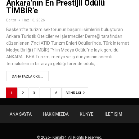
Ankara’nın En Prestijli Ödülü
TİMBİR’e
Editor
Haz 10, 2026
Başkent’te turizm sektörünün başarılı isimlerini buluşturan
Ankara Turistik Otelciler ve İşletmeciler Derneği tarafından
düzenlenen 7’nci ATİD Turizm Enleri Ödülleri’nde, Türk İnternet
Medya Birliği (TİMBİR) “Yılın Medya Ödülü”ne layık görüldü.
ANKARA - BHA Turizm, medya ve iş dünyasının önemli
temsilcilerinin bir araya geldiği törende ödülü,…
DAHA FAZLA OKU...
1
2
3
…
6
SONRAKI
ANA SAYFA
HAKKIMIZDA
KÜNYE
İLETIŞIM
© 2026 - Kanal34. All Rights Reserved.