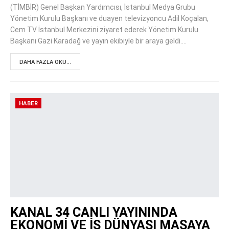
(TİMBİR) Genel Başkan Yardımcısı, İstanbul Medya Grubu
Yönetim Kurulu Başkanı ve duayen televizyoncu Adil Koçalan,
Cem TV İstanbul Merkezini ziyaret ederek Yönetim Kurulu
Başkanı Gazi Karadağ ve yayın ekibiyle bir araya geldi.…
DAHA FAZLA OKU...
HABER
KANAL 34 CANLI YAYININDA
EKONOMİ VE İŞ DÜNYASI MASAYA