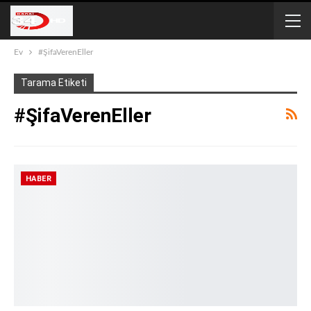
Ev
#ŞifaVerenEller
Tarama Etiketi
#ŞifaVerenEller
HABER