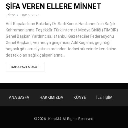
ŞİFA VEREN ELLERE MİNNET
Editor
Haz 6, 2026
Adil Koçalan’dan Bakırköy Dr. Sadi Konuk Hastanesi’nin Sağlık
Kahramanlarına Teşekkür Türk İnternet Medya Birliği (TİMBİR)
Genel Başkan Yardımcısı, İstanbul Gazeteciler Federasyonu
Genel Başkanı, ve medya girişimcisi Adil Koçalan, geçirdiği
başarılı göz ameliyatının ardından tedavi sürecinde kendisine
destek olan sağlık çalışanlarına…
DAHA FAZLA OKU...
ANA SAYFA
HAKKIMIZDA
KÜNYE
İLETIŞIM
© 2026 - Kanal34. All Rights Reserved.