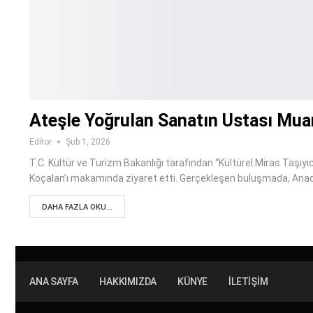
Ateşle Yoğrulan Sanatın Ustası Mua
Editor
Şub 1, 2026
T.C. Kültür ve Turizm Bakanlığı tarafından “Kültürel Miras Taşı
Koçalan’ı makamında ziyaret etti. Gerçekleşen buluşmada, Anado
DAHA FAZLA OKU...
ANA SAYFA
HAKKIMIZDA
KÜNYE
İLETIŞIM