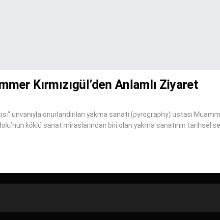
mmer Kırmızıgül’den Anlamlı Ziyaret
yıcısı” unvanıyla onurlandırılan yakma sanatı (pyrography) ustası Muam
lu’nun köklü sanat miraslarından biri olan yakma sanatının tarihsel s