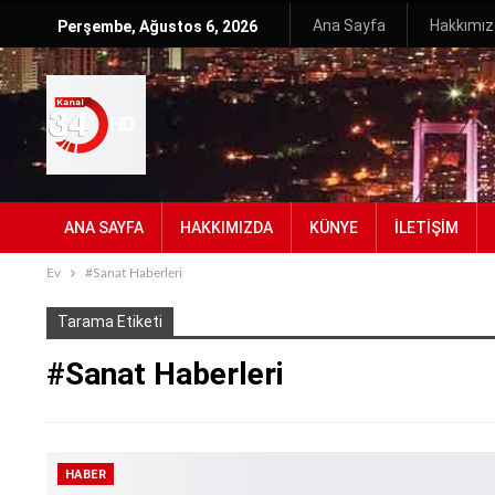
Ana Sayfa
Hakkımı
Perşembe, Ağustos 6, 2026
ANA SAYFA
HAKKIMIZDA
KÜNYE
İLETIŞIM
Ev
#Sanat Haberleri
Tarama Etiketi
#Sanat Haberleri
HABER