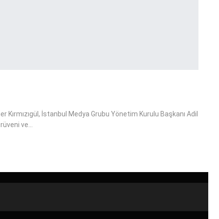
mer Kırmızıgül, İstanbul Medya Grubu Yönetim Kurulu Başkanı Adil
erüveni ve…