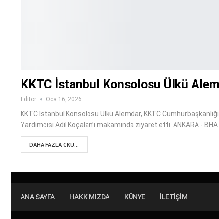
KKTC İstanbul Konsolosu Ülkü Alemd
Editor
Oca 16, 2026
KKTC İstanbul Konsolosu Ülkü Alemdar, KKTC Cumhurbaşkanlığı esk
Yardımcısı Adil Koçalan’ı makamında ziyaret etti. ANKARA - BHA
DAHA FAZLA OKU...
ANA SAYFA
HAKKIMIZDA
KÜNYE
İLETIŞIM