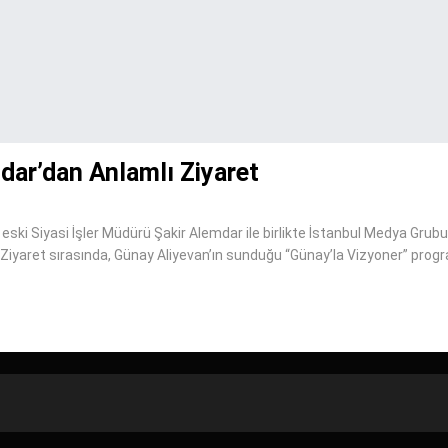
ar’dan Anlamlı Ziyaret
i Siyasi İşler Müdürü Şakir Alemdar ile birlikte İstanbul Medya Grubu
 Ziyaret sırasında, Günay Aliyevan’ın sunduğu “Günay’la Vizyoner” prog