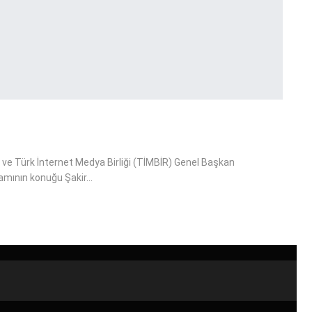
 ve Türk İnternet Medya Birliği (TİMBİR) Genel Başkan
ramının konuğu Şakir…