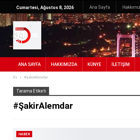
Ana Sayfa
Hakkımı
Cumartesi, Ağustos 8, 2026
ANA SAYFA
HAKKIMIZDA
KÜNYE
İLETIŞIM
Ev
#ŞakirAlemdar
Tarama Etiketi
#ŞakirAlemdar
HABER