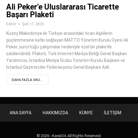
Ali Peker’e Uluslararası Ticarette
Başarı Plaketi
Editor
Şub 17, 2026
Kuzey Makedonya ile Türkiye arasındaki ticari ilişkilerin
güçlenmesine katkı sağlayan MATTO Yönetim Kurulu Üyesi Ali
Peker, yürüttüğü çalışmalar nedeniyle özel bir plaketle
ödüllendirildi. Plaketi, Türk İnternet Medya Birliği Genel Başkan
Yardımcısı, İstanbul Medya Grubu Yönetim Kurulu Başkanı ve
İstanbul Gazeteciler Federasyonu Genel Başkanı Adil…
DAHA FAZLA OKU...
ANA SAYFA
HAKKIMIZDA
KÜNYE
İLETIŞIM
© 2026 - Kanal34. All Rights Reserved.