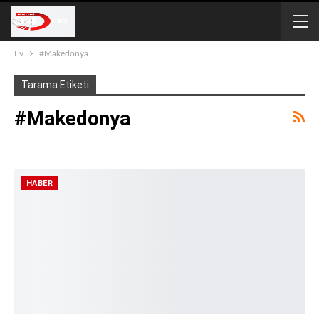
Ev
#Makedonya
Tarama Etiketi
#Makedonya
HABER