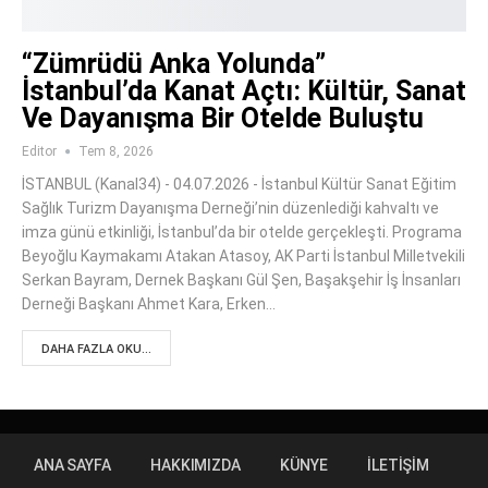
“Zümrüdü Anka Yolunda”
İstanbul’da Kanat Açtı: Kültür, Sanat
Ve Dayanışma Bir Otelde Buluştu
Editor
Tem 8, 2026
İSTANBUL (Kanal34) - 04.07.2026 - İstanbul Kültür Sanat Eğitim
Sağlık Turizm Dayanışma Derneği’nin düzenlediği kahvaltı ve
imza günü etkinliği, İstanbul’da bir otelde gerçekleşti. Programa
Beyoğlu Kaymakamı Atakan Atasoy, AK Parti İstanbul Milletvekili
Serkan Bayram, Dernek Başkanı Gül Şen, Başakşehir İş İnsanları
Derneği Başkanı Ahmet Kara, Erken…
DAHA FAZLA OKU...
ANA SAYFA
HAKKIMIZDA
KÜNYE
İLETIŞIM