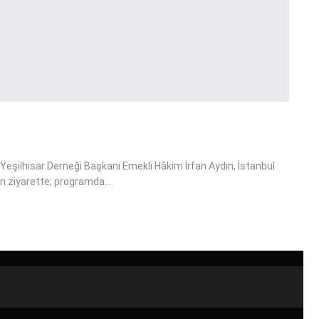
eşilhisar Derneği Başkanı Emekli Hâkim İrfan Aydın, İstanbul
en ziyarette; programda…