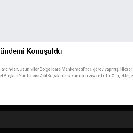
Gündemi Konuşuldu
ardından, uzun yıllar Bölge İdare Mahkemesi’nde görev yapmış, Niksar Y
el Başkan Yardımcısı Adil Koçalan’ı makamında ziyaret etti. Gerçekleş