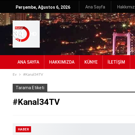
Ana Sayfa
Hakkımı
Perşembe, Ağustos 6, 2026
ANA SAYFA
HAKKIMIZDA
KÜNYE
İLETIŞIM
Ev
#Kanal34TV
Tarama Etiketi
#Kanal34TV
HABER