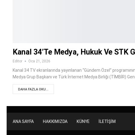
Kanal 34’te Medya, Hukuk Ve STK 
Editor
Oca 21, 2026
Kanal 34 TV ekranlarında yayınlanan “Gündem Özel” programının 
Medya Grup Başkanı ve Türk İnternet Medya Birliği (TİMBİR) Gen
DAHA FAZLA OKU...
ANA SAYFA
HAKKIMIZDA
KÜNYE
İLETIŞIM