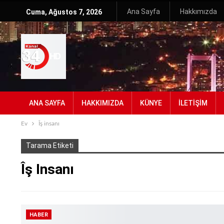
Ana Sayfa
Hakkımızda
Cuma, Ağustos 7, 2026
ANA SAYFA
HAKKIMIZDA
KÜNYE
İLETIŞIM
Ev
Îş insanı
Tarama Etiketi
Îş Insanı
HABER