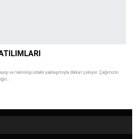
ATILIMLARI
yışı ve teknoloji odaklı yaklaşımıyla dikkat çekiyor. Çağımızın
ığın…