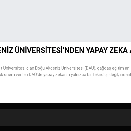
DENİZ ÜNİVERSİTESİ’NDEN YAPAY ZEKA 
et Üniversitesi olan Doğu Akdeniz Üniversitesi (DAÜ), çağdaş eğitim anla
k önem verilen DAÜ’de yapay zekanın yalnızca bir teknoloji değil, insanl