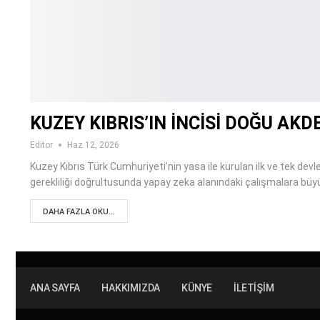
KUZEY KIBRIS’IN İNCİSİ DOĞU AK
Editor
Haz 12, 2026
Kuzey Kıbrıs Türk Cumhuriyeti’nin yasa ile kurulan ilk ve tek devl
gerekliliği doğrultusunda yapay zeka alanındaki çalışmalara büyü
DAHA FAZLA OKU...
ANA SAYFA
HAKKIMIZDA
KÜNYE
İLETIŞIM