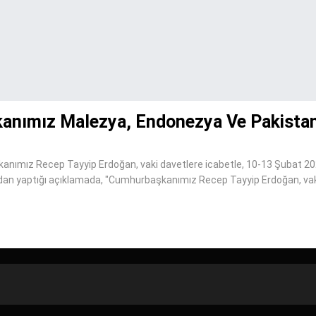
kanımız Malezya, Endonezya Ve Pakistan
kanımız Recep Tayyip Erdoğan, vaki davetlere icabetle, 10-13 Şubat 20
ndan yaptığı açıklamada, "Cumhurbaşkanımız Recep Tayyip Erdoğan, vak