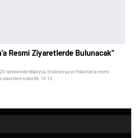
’a Resmi Ziyaretlerde Bulunacak”
25 tarihlerinde Malezya, Endonezya ve Pakistan’a resmi
i davetlere icabetle, 10-13…