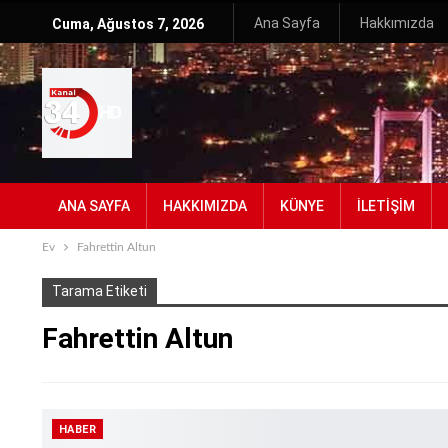
Ana Sayfa
Hakkımızda
Cuma, Ağustos 7, 2026
ANA SAYFA
HAKKIMIZDA
KÜNYE
İLETIŞIM
Ev
Fahrettin Altun
Tarama Etiketi
Fahrettin Altun
HABER