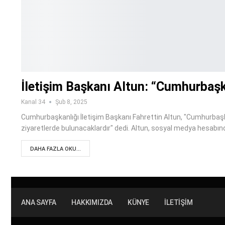
İletişim Başkanı Altun: “Cumhurbaş
Kanal 34
Şub 8, 2025
Cumhurbaşkanlığı İletişim Başkanı Fahrettin Altun, "Cumhurbaş
ziyaretlerde bulunacaklardır" dedi. Altun, sosyal medya hesabı
DAHA FAZLA OKU...
ANA SAYFA
HAKKIMIZDA
KÜNYE
İLETIŞIM