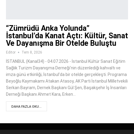
“Zümrüdü Anka Yolunda”
İstanbul’da Kanat Açtı: Kültür, Sanat
Ve Dayanışma Bir Otelde Buluştu
Editor
Tem 8, 2026
İSTANBUL (Kanal34) - 04.07.2026 - İstanbul Kültür Sanat Eğitim
Sağlık Turizm Dayanışma Derneği’nin düzenlediği kahvaltı ve
imza günü etkinliği, İstanbul’da bir otelde gerçekleşti. Programa
Beyoğlu Kaymakamı Atakan Atasoy, AK Parti İstanbul Milletvekili
Serkan Bayram, Dernek Başkanı Gül Şen, Başakşehir İş İnsanları
Derneği Başkanı Ahmet Kara, Erken…
DAHA FAZLA OKU...