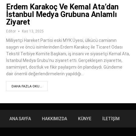
Erdem Karakoç Ve Kemal Ata’dan
İstanbul Medya Grubuna Anlamlı
Ziyaret
Editor
Kas 13, 2025
Milliyetçi Hareket Partisi eski MYK Üyesi, ülkücü camianın
saygın ve öncü isimlerinden Erdem Karakoç ile Ticaret Odası
Tekstil Terbiye Komite Başkanı, iş insanı ve siyasetçi Kemal Ata,
İstanbul Medya Grubu’nu ziyaret etti. Gerçekleşen ziyarette,
samimiyet, dostluk ve fikir paylaşımı ön plandaydı. Gündeme
dair önemli değerlendirmelerin yapıldığı…
DAHA FAZLA OKU...
ANA SAYFA
HAKKIMIZDA
KÜNYE
İLETIŞIM