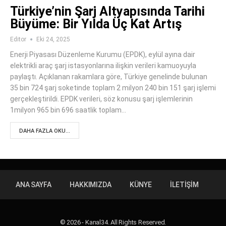
Türkiye’nin Şarj Altyapısında Tarihi
Büyüme: Bir Yılda Üç Kat Artış
Editor
Eki 24, 2025
Enerji Piyasası Düzenleme Kurumu (EPDK), eylül ayına dair
elektrikli araç şarj istasyonlarına ilişkin verileri kamuoyuyla
paylaştı. Açıklanan rakamlara göre, Türkiye genelinde bulunan
35 bin 724 şarj soketinde toplam 2 milyon 240 bin 151 şarj işlemi
gerçekleştirildi. EPDK verileri, söz konusu şarj işlemlerinin
1milyon 965 bin 696 saatlik toplam…
DAHA FAZLA OKU...
ANA SAYFA
HAKKIMIZDA
KÜNYE
İLETIŞIM
© 2026 - Kanal34. All Rights Reserved.