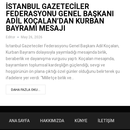
İSTANBUL GAZETECİLER
FEDERASYONU GENEL BAŞKANI
ADİL KOÇALAN’DAN KURBAN
BAYRAMI MESAJI
Editor
May 26, 2026
İstanbul Gazeteciler Federasyonu Genel Başkanı Adil Koçalan,
Kurban Bayramı dolayısıyla yayımladığı mesajında birlik,
beraberlik ve dayanışma vurgusu yaptı. Koçalan mesajında,
bayramların toplumsal kardeşliğin güçlendiği, sevgi ve
hoşgörünün ön plana çıktığı özel günler olduğunu belirterek şu
ifadelere yer verdi: “Milletçe birlik ve…
DAHA FAZLA OKU...
ANA SAYFA
HAKKIMIZDA
KÜNYE
İLETIŞIM