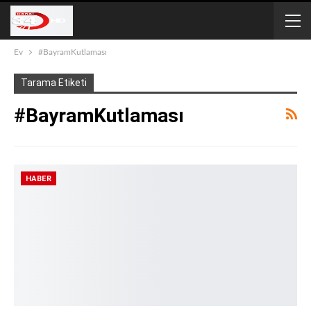
Ev
#BayramKutlaması
Tarama Etiketi
#BayramKutlaması
HABER