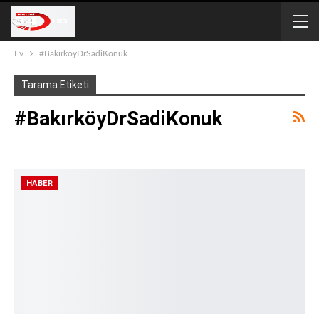
Ev
#BakırköyDrSadiKonuk
Tarama Etiketi
#BakırköyDrSadiKonuk
HABER