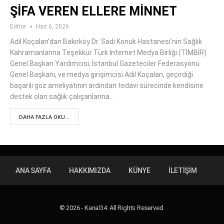
ŞİFA VEREN ELLERE MİNNET
Editor
Haz 6, 2026
Adil Koçalan’dan Bakırköy Dr. Sadi Konuk Hastanesi’nin Sağlık
Kahramanlarına Teşekkür Türk İnternet Medya Birliği (TİMBİR)
Genel Başkan Yardımcısı, İstanbul Gazeteciler Federasyonu
Genel Başkanı, ve medya girişimcisi Adil Koçalan, geçirdiği
başarılı göz ameliyatının ardından tedavi sürecinde kendisine
destek olan sağlık çalışanlarına…
DAHA FAZLA OKU...
ANA SAYFA
HAKKIMIZDA
KÜNYE
İLETIŞIM
© 2026 - Kanal34. All Rights Reserved.