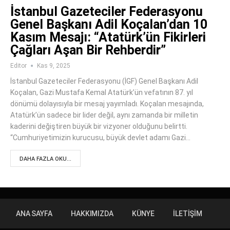
İstanbul Gazeteciler Federasyonu
Genel Başkanı Adil Koçalan’dan 10
Kasım Mesajı: “Atatürk’ün Fikirleri
Çağları Aşan Bir Rehberdir”
Editor
Kas 9, 2025
İstanbul Gazeteciler Federasyonu (İGF) Genel Başkanı Adil
Koçalan, Gazi Mustafa Kemal Atatürk’ün vefatının 87. yıl
dönümü dolayısıyla bir mesaj yayımladı. Koçalan mesajında,
Atatürk’ün sadece bir lider değil, aynı zamanda bir milletin
kaderini değiştiren büyük bir vizyoner olduğunu belirtti.
“Cumhuriyetimizin kurucusu, büyük devlet adamı Gazi…
DAHA FAZLA OKU...
ANA SAYFA
HAKKIMIZDA
KÜNYE
İLETIŞIM